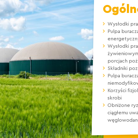
Ogóln
Wysłodki pra
Pulpa buracz
energetyczn
Wysłodki pr
żywieniowym
porcjach poż
Składniki po
Pulpa burac
niemodyfiko
Korzyści fizj
skrobi
Obniżone ryz
ciągłemu uwa
węglowoda