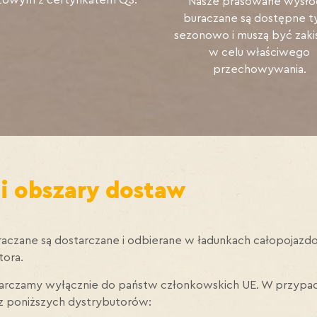
Nasze prasowane wysło
buraczane są dostępne t
sezonowo i muszą być zaki
w celu właściwego
przechowywania.
 i obszary dostaw
czane są dostarczane i odbierane w ładunkach całopojazdowy
tora.
tarczamy wyłącznie do państw członkowskich UE. W przypa
z poniższych dystrybutorów: