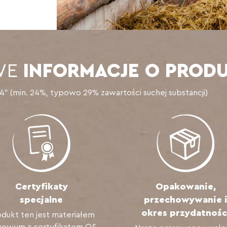
WE
INFORMACJE O PRODU
” (min. 24%, typowo 29% zawartości suchej substancji)
Certyfikaty
Opakowanie,
specjalne
przechowywanie 
okres przydatnośc
dukt ten jest materiałem
zowym z certyfikatem QS.