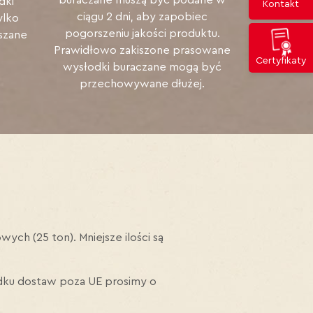
dki
Kontakt
ciągu 2 dni, aby zapobiec
ylko
pogorszeniu jakości produktu.
szane
Prawidłowo zakiszone prasowane
Certyfikaty
wysłodki buraczane mogą być
przechowywane dłużej.
ch (25 ton). Mniejsze ilości są
dku dostaw poza UE prosimy o