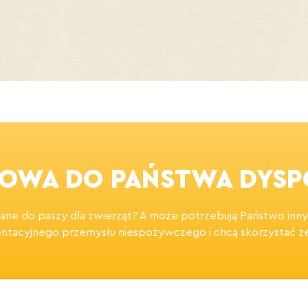
OWA DO PAŃSTWA DYSP
wane do paszy dla zwierząt? A może potrzebują Państwo i
tacyjnego przemysłu niespożywczego i chcą skorzystać z