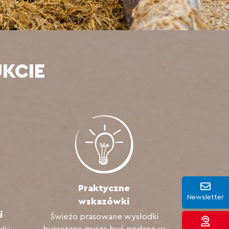
KCIE
Praktyczne
Newsletter
i
wskazówki
i
Świeżo prasowane wysłodki
buraczane muszą być podane w