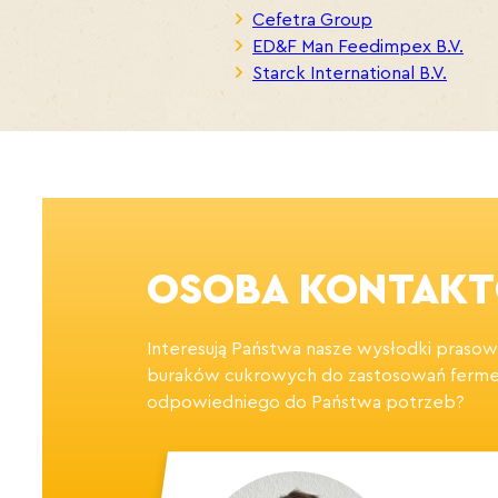
Cefetra Group
ED&F Man Feedimpex B.V.
Starck International B.V.
OSOBA KONTAKT
Interesują Państwa nasze wysłodki praso
buraków cukrowych do zastosowań fermen
odpowiedniego do Państwa potrzeb?