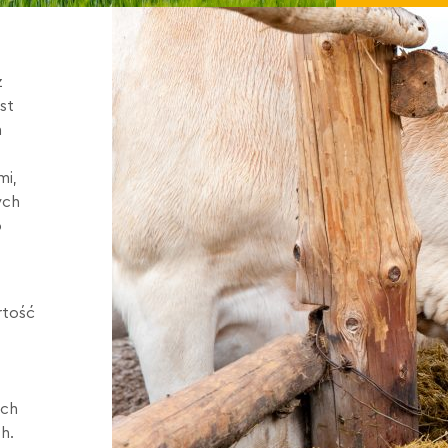
z
st
h
mi,
ych
b
rtość
ych
h.