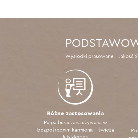
PODSTAWO
Wysłodki prasowane, „Jakość 24
Różne zastosowania
Pulpa buraczana używana w
bezpośrednim karmieniu - świeża
Pro
lub kiszona
pas