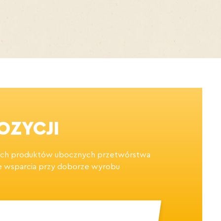
OZYCJI
nnych produktów ubocznych przetwórstwa
e wsparcia przy doborze wyrobu