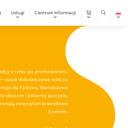
j
Usługi
Centrum Informacji
edzy o rynku po przetwórstwo i
i — nasze doświadczenie rolnicze
ntuje dla Państwa. Wartościowe
ty uboczne i pokarmy pszczele,
ewniają zwierzętom prawidłowe
żywienie.