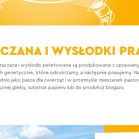
ACZANA I WYSŁODKI P
uraczana i wysłodki peletowane są produkowane z uprawiany
genetycznie, które odcukrzamy, a następnie prasujemy. Nas
nio jako pasza dla zwierząt i w przemyśle mieszanek pasz
nej gleby, substrat papieru lub do produkcji biogazu.