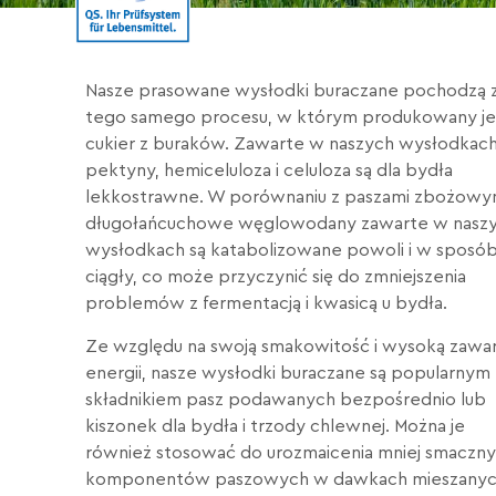
Nasze prasowane wysłodki buraczane pochodzą 
tego samego procesu, w którym produkowany je
cukier z buraków. Zawarte w naszych wysłodkac
pektyny, hemiceluloza i celuloza są dla bydła
lekkostrawne. W porównaniu z paszami zbożowy
długołańcuchowe węglowodany zawarte w nasz
wysłodkach są katabolizowane powoli i w sposó
ciągły, co może przyczynić się do zmniejszenia
problemów z fermentacją i kwasicą u bydła.
Ze względu na swoją smakowitość i wysoką zawa
energii, nasze wysłodki buraczane są popularnym
składnikiem pasz podawanych bezpośrednio lub
kiszonek dla bydła i trzody chlewnej. Można je
również stosować do urozmaicenia mniej smaczn
komponentów paszowych w dawkach mieszanyc