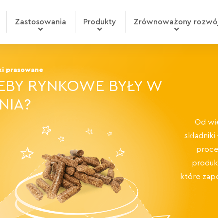
Zastosowania
Produkty
Zrównoważony rozwó
i prasowane
EBY RYNKOWE BYŁY W
NIA?
Od wi
składnik
proce
produk
które zap