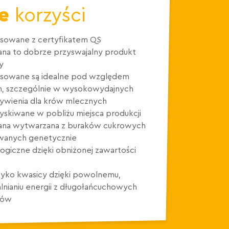
e
korzyści
sowane z certyfikatem QS
ana to dobrze przyswajalny produkt
y
asowane są idealne pod względem
, szczególnie w wysokowydajnych
ywienia dla krów mlecznych
zyskiwane w pobliżu miejsca produkcji
zana wytwarzana z buraków cukrowych
wanych genetycznie
ologiczne dzięki obniżonej zawartości
yko kwasicy dzięki powolnemu,
lnianiu energii z długołańcuchowych
nów