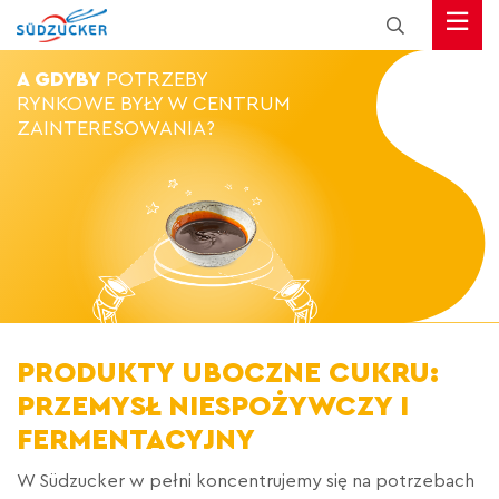
A GDYBY
POTRZEBY
RYNKOWE BYŁY W CENTRUM
ZAINTERESOWANIA?
PRODUKTY UBOCZNE CUKRU:
PRZEMYSŁ NIESPOŻYWCZY I
FERMENTACYJNY
W Südzucker w pełni koncentrujemy się na potrzebach