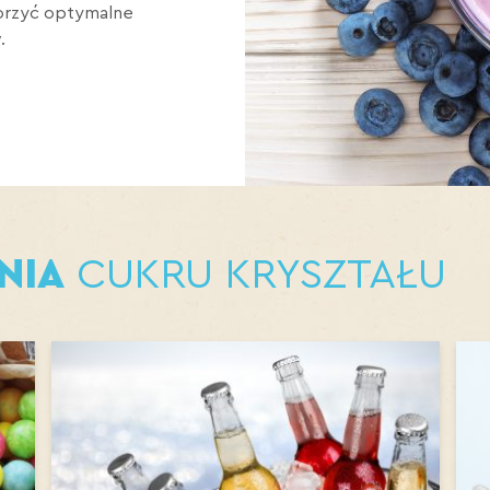
orzyć optymalne
.
NIA
CUKRU KRYSZTAŁU