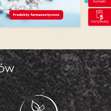
Kontakt
rmaceutyczne
Produkty mleczne, desery,
Certyfikaty
TÓW