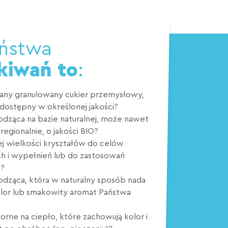
aństwa
kiwań to
:
any granulowany cukier przemysłowy,
dostępny w określonej jakości?
łodząca na bazie naturalnej, może nawet
egionalnie, o jakości BIO?
ej wielkości kryształów do celów
h i wypełnień lub do zastosowań
h?
łodząca, która w naturalny sposób nada
olor lub smakowity aromat Państwa
orne na ciepło, które zachowują kolor i