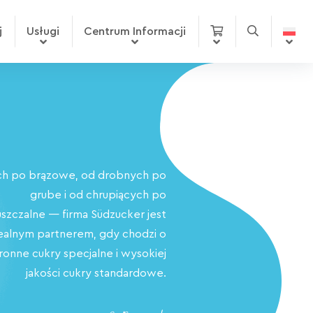
j
Usługi
Centrum Informacji
ch po brązowe, od drobnych po
grube i od chrupiących po
zczalne — firma Südzucker jest
ealnym partnerem, gdy chodzi o
onne cukry specjalne i wysokiej
jakości cukry standardowe.