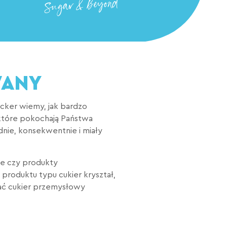
WANY
cker wiemy, jak bardzo
 które pokochają Państwa
dnie, konsekwentnie i miały
ze czy produkty
roduktu typu cukier kryształ,
ać cukier przemysłowy