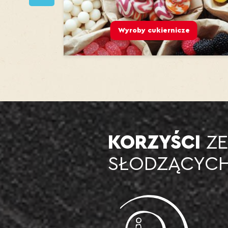
Wyroby cukiernicze
KORZYŚCI
ZE
SŁODZĄCYCH