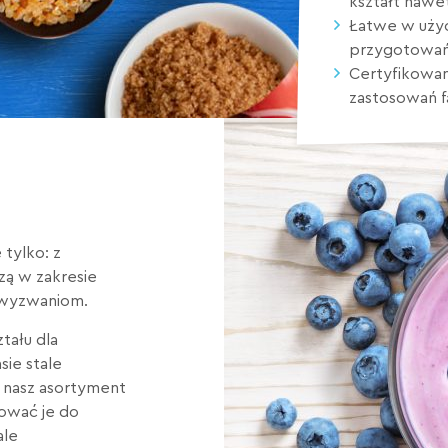
kształt nawe
Łatwe w użyc
przygotowań
Certyfikowany
zastosowań 
tylko: z
dzą w zakresie
 wyzwaniom.
tału dla
ie stale
y nasz asortyment
sować je do
ale