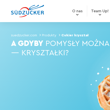
O nas
Team Up!
suedzucker.com
Produkty
Cukier kryształ
A GDYBY
POMYSŁY MOŻNA
— KRYSZTAŁKI?