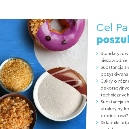
Cel P
poszu
Standaryzow
niezawodnie 
Substancja s
pozyskiwana r
Cukry o różn
dekoracyjnyc
technicznyc
Substancja s
atrakcyjny k
produktowi?
Składniki odp