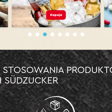
Napoje
Produkty fa
1
2
3
4
5
6
7
8
 STOSOWANIA PRODUK
 SÜDZUCKER