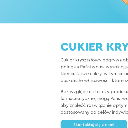
CUKIER KR
Cukier kryształowy odgrywa ob
polegają Państwo na wysokiej j
klienci. Nasze cukry, w tym cuk
doskonałe właściwości, które 
Bez względu na to, czy produk
farmaceutyczne, mogą Państwo p
aby znaleźć rozwiązanie optym
dostosowany do celów indywid
Skontaktuj się z nami