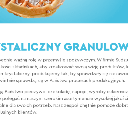
YSTALICZNY GRANULO
ecnie ważną rolę w przemyśle spożywczym. W firmie Südzu
akości składnikach, aby zrealizować swoją wizję produktów,
ier krystaliczny, produkujemy tak, by sprawdzały się niezawo
świetnie sprawdzą się w Państwa procesach produkcyjnych.
ują Państwo pieczywo, czekoladę, napoje, wyroby cukiernic
olegać na naszym szerokim asortymencie wysokiej jakości p
alne dla swoich potrzeb. Nasz zespół chętnie pomoże dobr
ualnych klientów.