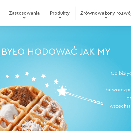
Zastosowania
Produkty
Zrównoważony rozwó
 BYŁO HODOWAĆ JAK MY
Od biały
łatworozpus
id
wszechstr