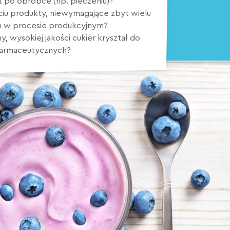
t po obróbce (np. pieczeniu)?
iu produkty, niewymagające zbyt wielu
 w procesie produkcyjnym?
, wysokiej jakości cukier kryształ do
farmaceutycznych?