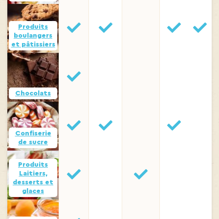
Produits
boulangers
et pâtissiers
Chocolats
Confiserie
de sucre
Produits
Laitiers,
desserts et
glaces