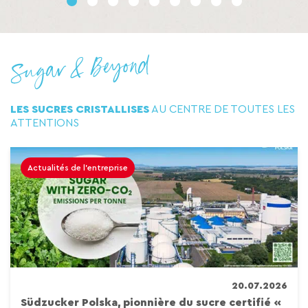
1
2
3
4
5
6
7
8
9
LES SUCRES CRISTALLISES
AU CENTRE DE TOUTES LES
ATTENTIONS
Actualités de l'entreprise
20.07.2026
Südzucker Polska, pionnière du sucre certifié «