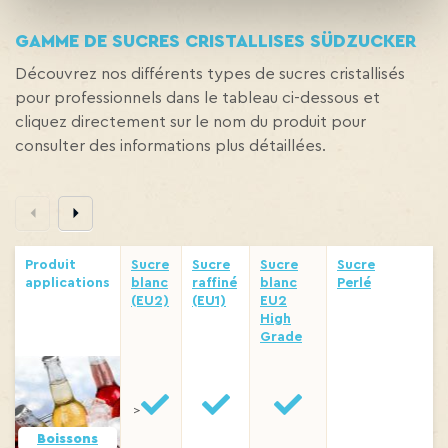
GAMME DE SUCRES CRISTALLISES SÜDZUCKER
Découvrez nos différents types de sucres cristallisés
pour professionnels dans le tableau ci-dessous et
cliquez directement sur le nom du produit pour
consulter des informations plus détaillées.
Produit
Sucre
Sucre
Sucre
Sucre
applications
blanc
raffiné
blanc
Perlé
(EU2)
(EU1)
EU2
High
Grade
>
Boissons