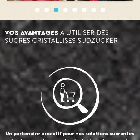
1
2
3
4
5
6
7
8
VOS AVANTAGES
À UTILISER DES
SUCRES CRISTALLISES SÜDZUCKER
Un partenaire proactif pour vos solutions sucrantes