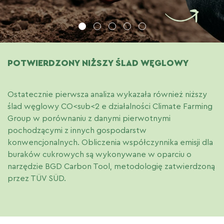
1
2
3
4
5
POTWIERDZONY NIŻSZY ŚLAD WĘGLOWY
Ostatecznie pierwsza analiza wykazała również niższy
ślad węglowy CO<sub<2 e działalności Climate Farming
Group w porównaniu z danymi pierwotnymi
pochodzącymi z innych gospodarstw
konwencjonalnych. Obliczenia współczynnika emisji dla
buraków cukrowych są wykonywane w oparciu o
narzędzie BGD Carbon Tool, metodologię zatwierdzoną
przez TÜV SÜD.