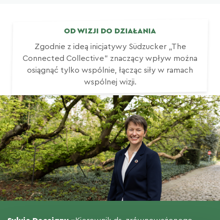
OD WIZJI DO DZIAŁANIA
Zgodnie z ideą inicjatywy Südzucker „The
Connected Collective” znaczący wpływ można
osiągnąć tylko wspólnie, łącząc siły w ramach
wspólnej wizji.