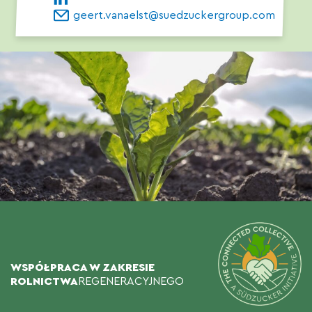
geert.vanaelst@suedzuckergroup.com
WSPÓŁPRACA W ZAKRESIE
ROLNICTWA
REGENERACYJNEGO