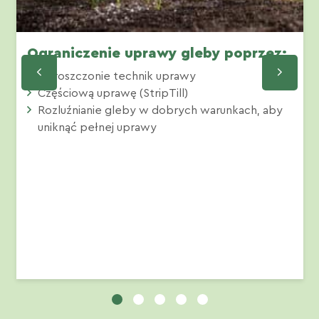
Ograniczenie uprawy gleby poprzez:
Uproszczonie technik uprawy
Częściową uprawę (StripTill)
Rozluźnianie gleby w dobrych warunkach, aby
uniknąć pełnej uprawy
1
2
3
4
5