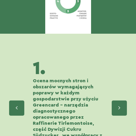
1.
Ocena mocnych stron i
obszarów wymagających
poprawy w każdym
gospodarstwie przy użyciu
Greencard – narzędzia
diagnostycznego
opracowanego przez
Raffinerie Tirlemontoise,
część Dywizji Cukru
Südzucker , we współpracy z