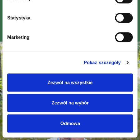
wykorzystania oraz prawa do odwołania można znaleźć
Puratos jesteśmy głęboko zaangażowani w innowacje w
w "
Polityce prywatności
" i pod nią.
zakresie żywności na rzecz dobra: na nowo definiujemy
Statystyka
sposób uprawy i pozyskiwania żywności, aby odżywiać
Nota redakcyjna
zarówno ludzi, jak i planetę dla przyszłych pokoleń”.
Marketing
Pokaż szczegóły
Zezwól na wszystkie
Zezwól na wybór
Odmowa