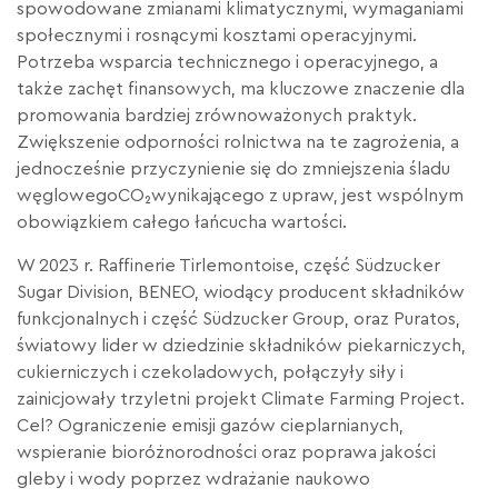
spowodowane zmianami klimatycznymi, wymaganiami
społecznymi i rosnącymi kosztami operacyjnymi.
Potrzeba wsparcia technicznego i operacyjnego, a
także zachęt finansowych, ma kluczowe znaczenie dla
promowania bardziej zrównoważonych praktyk.
Zwiększenie odporności rolnictwa na te zagrożenia, a
jednocześnie przyczynienie się do zmniejszenia śladu
węglowegoCO₂wynikającego z upraw, jest wspólnym
obowiązkiem całego łańcucha wartości.
W 2023 r. Raffinerie Tirlemontoise, część Südzucker
Sugar Division, BENEO, wiodący producent składników
funkcjonalnych i część Südzucker Group, oraz Puratos,
światowy lider w dziedzinie składników piekarniczych,
cukierniczych i czekoladowych, połączyły siły i
zainicjowały trzyletni projekt Climate Farming Project.
Cel? Ograniczenie emisji gazów cieplarnianych,
wspieranie bioróżnorodności oraz poprawa jakości
gleby i wody poprzez wdrażanie naukowo