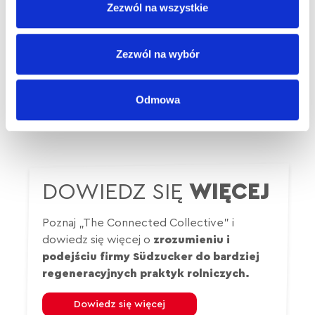
pomóc w skuteczniejszym przekazaniu tych informacji.
Zezwól na wszystkie
Südzucker: Dziękujemy za odpowiedzi na wszystkie
pytania. Dziękujemy za poświęcony czas i mamy
Zezwól na wybór
nadzieję, że podobał się Państwu Dzień
Zrównoważonego Rolnictwa w Kirschgartshausen.
Odmowa
DOWIEDZ SIĘ
WIĘCEJ
Poznaj „The Connected Collective” i
dowiedz się więcej o
zrozumieniu i
podejściu firmy Südzucker do bardziej
regeneracyjnych praktyk rolniczych.
Dowiedz się więcej