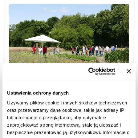
Ustawienia ochrony danych
Südzucker: Czy uważasz, że bliższy kontakt z
Używamy plików cookie i innych środków technicznych
gospodarstwami rolnymi i wspólna inicjatywa na
oraz przetwarzamy dane osobowe, takie jak adresy IP
rzecz zrównoważonego rozwoju ułatwiają
lub informacje o przeglądarce, aby optymalnie
wprowadzanie produktów na rynek?
zaprojektować stronę internetową, stale ją ulepszać i
bezpiecznie prezentować ją użytkownikowi. Informacje o
Philip Werkmann:
Uważam, że jeśli opowiemy historię