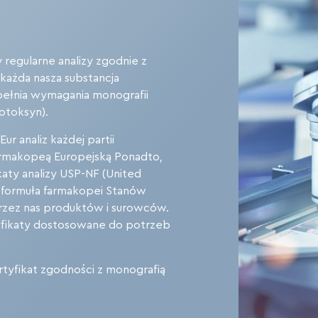
regularne analizy zgodnie z
każda nasza substancja
pełnia wymagania monografii
otoksyn).
r analiz każdej partii
armakopeą Europejską Ponadto,
aty analizy USP-NF (United
a formuła farmakopei Stanów
rzez nas produktów i surowców.
yfikaty dostosowane do potrzeb
tyfikat zgodności z monografią