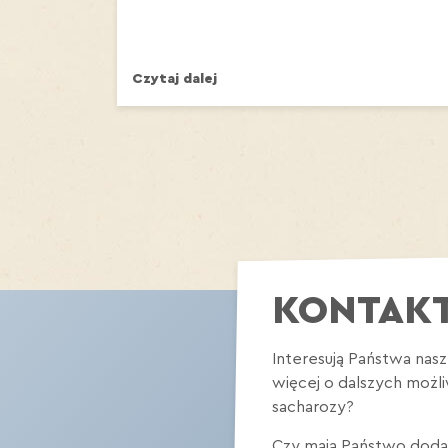
Czytaj dalej
KONTAKT
Interesują Państwa nas
więcej o dalszych możl
sacharozy?
Czy mają Państwo doda