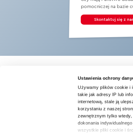
pomocniczej na bazie 
Skontaktuj się z na
Ustawienia ochrony dany
Używamy plików cookie i 
takie jak adresy IP lub in
Wyszukiwarka rozwiązań
internetową, stale ją ulep
Blog / Aktualności
korzystaniu z naszej str
Do Pobrania / Certyfikaty
zewnętrznym tylko wtedy,
Wyszukiwarka produktów
dokonania indywidualnego
wszystkie pliki cookie i ś