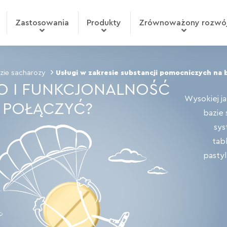
Zastosowania
Produkty
Zrównoważony rozwó
zie sacharozy
Usługi w zakresie substancji pomocniczych na 
O I FUNKCJONALNOŚĆ
Wysokiej j
 POŁĄCZYĆ?
bazie
sys
tab
pastyl