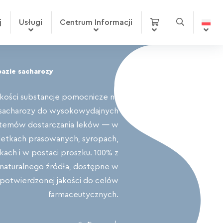
j
Usługi
Centrum Informacji
bazie sacharozy
akości substancje pomocnicze na
 sacharozy do wysokowydajnych
temów dostarczania leków — w
letkach prasowanych, syropach,
kach i w postaci proszku. 100% z
naturalnego źródła, dostępne w
potwierdzonej jakości do celów
farmaceutycznych.