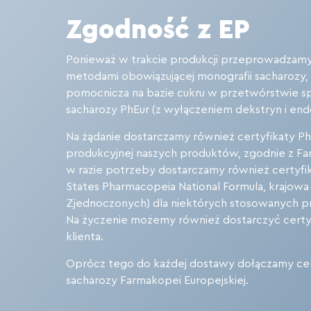
Zgodność z EP
Ponieważ w trakcie produkcji przeprowadzamy 
metodami obowiązującej monografii sacharozy, 
pomocnicza na bazie cukru w przetwórstwie s
sacharozy PhEur (z wyłączeniem dekstryn i end
Na żądanie dostarczamy również certyfikaty PhEu
produkcyjnej naszych produktów, zgodnie z F
w razie potrzeby dostarczamy również certyfik
States Pharmacopeia National Formula, krajow
Zjednoczonych) dla niektórych stosowanych p
Na życzenie możemy również dostarczyć cert
klienta.
Oprócz tego do każdej dostawy dołączamy cer
sacharozy Farmakopei Europejskiej.