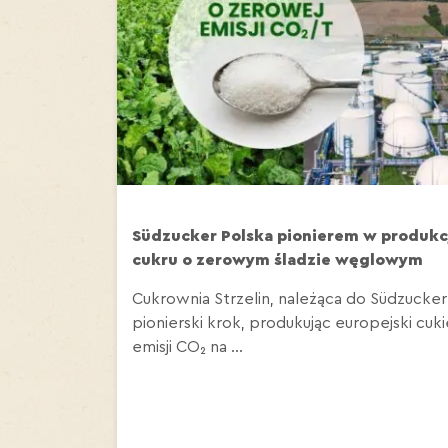
Südzucker Polska pionierem w produkc
cukru o zerowym śladzie węglowym
Cukrownia Strzelin, należąca do Südzucker
pionierski krok, produkując europejski cuk
emisji CO₂ na ...