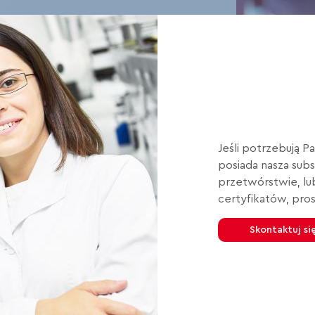
Jeśli potrzebują P
posiada nasza sub
przetwórstwie,
lu
certyfikatów, pro
Skontaktuj si