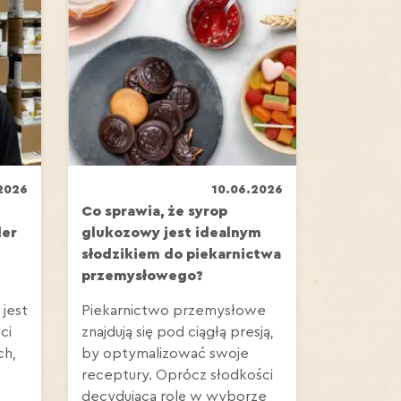
2026
10.06.2026
Co sprawia, że syrop
ler
glukozowy jest idealnym
słodzikiem do piekarnictwa
przemysłowego?
 jest
Piekarnictwo przemysłowe
ci
znajdują się pod ciągłą presją,
ch,
by optymalizować swoje
receptury. Oprócz słodkości
decydującą rolę w wyborze