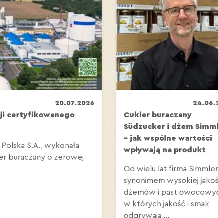
20.07.2026
24.06.
ji certyfikowanego
Cukier buraczany
Südzucker i dżem Simm
– jak wspólne wartości
 Polska S.A., wykonała
wpływają na produkt
ier buraczany o zerowej
Od wielu lat firma Simmler
synonimem wysokiej jakoś
dżemów i past owocowy
w których jakość i smak
odgrywają ...