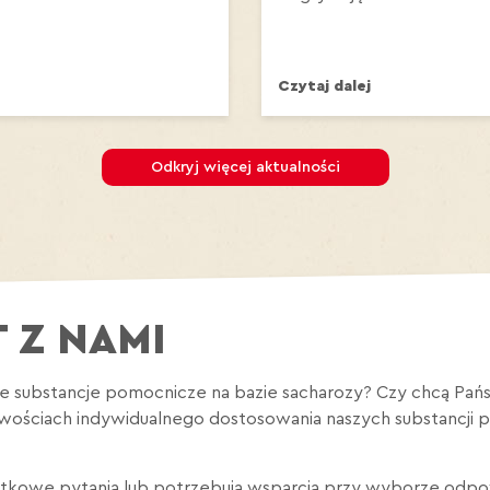
Czytaj dalej
Odkryj więcej aktualności
 Z NAMI
ze substancje pomocnicze na bazie sacharozy? Czy chcą Pań
iwościach indywidualnego dostosowania naszych substancji 
tkowe pytania lub potrzebują wsparcia przy wyborze odpow