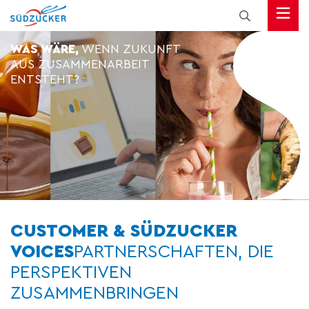
WAS WÄRE,
WENN ZUKUNFT
AUS ZUSAMMENARBEIT
ENTSTEHT?
CUSTOMER & SÜDZUCKER
VOICES
PARTNERSCHAFTEN, DIE
PERSPEKTIVEN
ZUSAMMENBRINGEN