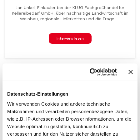
Jan Unkel, Einkäufer bei der KLUG Fachgroßhandel für
Kellereibedarf GmbH, über nachhaltige Landwirtschaft im
Weinbau, regionale Lieferketten und die Frage, ...
Interview lesen
Datenschutz-Einstellungen
SÜDZUCKER VOICES: EXPERTISE IN DER
Wir verwenden Cookies und andere technische
PRAXIS
Maßnahmen und verarbeiten personenbezogene Daten,
Mit Südzucker Voices teilen wir Perspektiven unserer
wie z.B. IP-Adressen oder Browserinformationen, um die
Expertinnen und Experten. Basierend auf ihrer Erfahrung
Website optimal zu gestalten, kontinuierlich zu
tragen sie zu „Team Up“ bei, indem sie Einblicke in
verbessern und für den Nutzer sicher darstellen zu