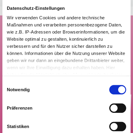
Datenschutz-Einstellungen
Wir verwenden Cookies und andere technische
Maßnahmen und verarbeiten personenbezogene Daten,
wie z.B. IP-Adressen oder Browserinformationen, um die
IHR ANSPRECHPARTNER
Website optimal zu gestalten, kontinuierlich zu
verbessern und für den Nutzer sicher darstellen zu
Möchten Sie mehr über unsere verschiedenen
können. Informationen über die Nutzung unserer Website
Glasuren erfahren, ob glänzend oder matt?
geben wir nur dann an eingebundene Drittanbieter weiter,
Haben Sie weitere Fragen oder benötigen Sie
wenn wir Ihre Einwilligung dazu erhalten haben. Hier
Unterstützung bei der Auswahl der richtigen Glasur
haben Sie die Möglichkeit, über "Auswahl erlauben" eine
für Ihre Anwendung?
individuelle Auswahl zu treffen oder über "Cookies
Einwilligungsauswahl
zulassen" Ihre Zustimmung zu allen Cookies und
Notwendig
technischen Maßnahmen zu geben. Weitere
Informationen über die Verarbeitung Ihrer
Ich freue mich auf Ihre
Präferenzen
personenbezogenen Daten, den damit verfolgten Zweck
Kontaktaufnahme!
und Ihre Widerrufsmöglichkeiten finden Sie in der
Datenschutzerklärung
und unter "Details zeigen".
Statistiken
Tim Range,