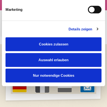
Produktmanager
Marketing
Fondants und Glasuren
Details zeigen
Cookies zulassen
ONLINE
KAUFEN
Auswahl erlauben
Wenn Sie unsere Produkte online kaufen
möchten, wählen Sie bitte Ihr Land oder
Nur notwendige Cookies
kontaktieren Sie uns per E-Mail.