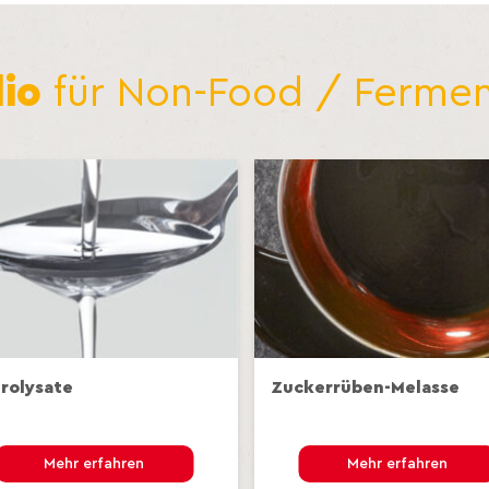
lio
für Non-Food / Fermen
rolysate
Zuckerrüben-Melasse
Mehr erfahren
Mehr erfahren