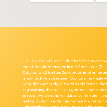
Die Co-Produkte von Südzucker können einen r
Ihrer Herausforderungen in der Produktion (Zuc
Substrat etc.) leisten: Sie werden in internen
hinsichtlich verschiedener Qualitätsmerkmale ü
Sicht der Nachhaltigkeit wird es Sie freuen, da
regional angebauten, nicht gentechnisch verä
erzeugt werden und wir darauf achten die Tran
halten. Zudem werden sie niemals in direkte