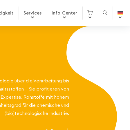
igkeit
Services
Info-Center
logie über die Verarbeitung bis
haltsstoffen – Sie profitieren von
 Expertise. Rohstoffe mit hohem
nheitsgrad für die chemische und
(bio)technologische Industrie.