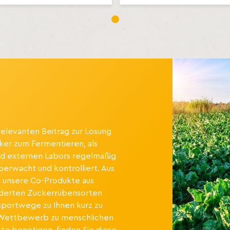
1
elevanten Beitrag zur Lösung
ker zum Fermentieren, als
 und externen Labors regelmäßig
berwacht und kontrolliert. Aus
ss unsere Co-Produkte aus
nderten Zuckerrübensorten
sportwege zu Ihnen kurz zu
m Wettbewerb zu menschlichen