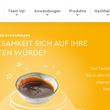
Team Up!
Anwendungen
Produkte
Nachhalt
ion Anwendungen
SAMKEIT SICH AUF IHRE
TEN WÜRDE?
Von Techno
hin zu den In
unserer
Rei