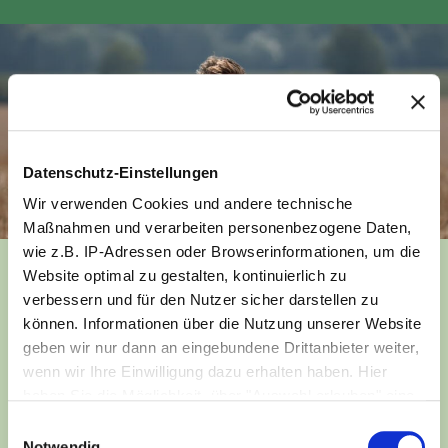
Datenschutz-Einstellungen
Wir verwenden Cookies und andere technische
Maßnahmen und verarbeiten personenbezogene Daten,
wie z.B. IP-Adressen oder Browserinformationen, um die
Website optimal zu gestalten, kontinuierlich zu
UMSETZUNG – WIRKUNGSVOLLE MASSNAHMEN
verbessern und für den Nutzer sicher darstellen zu
REALISIEREN
können. Informationen über die Nutzung unserer Website
Auch wenn die definierten Ziele in beiden Ländern mit
geben wir nur dann an eingebundene Drittanbieter weiter,
leicht unterschiedlichen Strategien verfolgt werden,
wenn wir Ihre Einwilligung dazu erhalten haben. Hier
umfassen beide Projekte Maßnahmen, die zur
haben Sie die Möglichkeit, über "Auswahl erlauben" eine
Verbesserung regenerativer Anbaumethoden in der
individuelle Auswahl zu treffen oder über "Cookies
Einwilligungsauswahl
Landwirtschaft beitragen.
zulassen" Ihre Zustimmung zu allen Cookies und
Notwendig