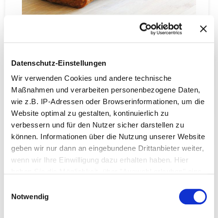
Kandispuder (Brauner Zucker)
Datenschutz-Einstellungen
Wir verwenden Cookies und andere technische
Vorteile:
Maßnahmen und verarbeiten personenbezogene Daten,
Verleiht Backwaren ihre charakteristische Farbe
wie z.B. IP-Adressen oder Browserinformationen, um die
und ihr typisches Aroma
Website optimal zu gestalten, kontinuierlich zu
Verbesserte Textur – lockere Knusprigkeit
verbessern und für den Nutzer sicher darstellen zu
können. Informationen über die Nutzung unserer Website
Anwendungen:
geben wir nur dann an eingebundene Drittanbieter weiter,
wenn wir Ihre Einwilligung dazu erhalten haben. Hier
Backwaren
haben Sie die Möglichkeit, über "Auswahl erlauben" eine
Wie: Mandelgebäck/Spekulatius
individuelle Auswahl zu treffen oder über "Cookies
Getränke (z.B. Bier)
Einwilligungsauswahl
zulassen" Ihre Zustimmung zu allen Cookies und
Notwendig
technischen Maßnahmen zu geben. Weitere