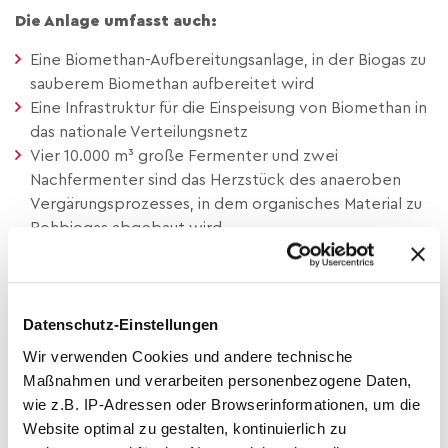
Die Anlage umfasst auch:
Eine Biomethan-Aufbereitungsanlage, in der Biogas zu
sauberem Biomethan aufbereitet wird
Eine Infrastruktur für die Einspeisung von Biomethan in
das nationale Verteilungsnetz
Vier 10.000 m³ große Fermenter und zwei
Nachfermenter sind das Herzstück des anaeroben
Vergärungsprozesses, in dem organisches Material zu
Rohbiogas abgebaut wird.
Ein fortschrittliches Gärrest-Reinigungssystem, das
das Material nach der Fermentation in sauberes
Wasser und Dünger umwandelt.
Datenschutz-Einstellungen
Moderne Biogasanlage schließt den Kreislauf
Wir verwenden Cookies und andere technische
Die neue Anlage ist nicht nur ein wichtiger Meilenstein in
Maßnahmen und verarbeiten personenbezogene Daten,
der Energiewende von Südzucker Polska, sondern folgt
wie z.B. IP-Adressen oder Browserinformationen, um die
auch den Prinzipien der Kreislaufwirtschaft: Neben der
Website optimal zu gestalten, kontinuierlich zu