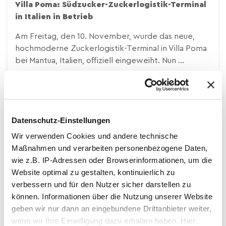
Villa Poma: Südzucker-Zuckerlogistik-Terminal
in Italien in Betrieb
Am Freitag, den 10. November, wurde das neue,
hochmoderne Zuckerlogistik-Terminal in Villa Poma
bei Mantua, Italien, offiziell eingeweiht. Nun ...
Datenschutz-Einstellungen
Unternehmens News, Nachhaltigkeit
Wir verwenden Cookies und andere technische
Maßnahmen und verarbeiten personenbezogene Daten,
wie z.B. IP-Adressen oder Browserinformationen, um die
Website optimal zu gestalten, kontinuierlich zu
verbessern und für den Nutzer sicher darstellen zu
können. Informationen über die Nutzung unserer Website
geben wir nur dann an eingebundene Drittanbieter weiter,
wenn wir Ihre Einwilligung dazu erhalten haben. Hier
15.02.2024