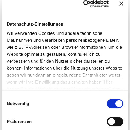
Zukunft.
Weitere Informationen finden Sie im
offiziellen TÜV Verifizierungsstatement
.
Datenschutz-Einstellungen
Wir verwenden Cookies und andere technische
Möchten Sie Ihren CO
eq Fußabdruck gemeinsam mit
2
Maßnahmen und verarbeiten personenbezogene Daten,
uns reduzieren?
Sprechen Sie uns an – wir freuen uns auf
wie z.B. IP-Adressen oder Browserinformationen, um die
den Austausch!
Website optimal zu gestalten, kontinuierlich zu
verbessern und für den Nutzer sicher darstellen zu
können. Informationen über die Nutzung unserer Website
geben wir nur dann an eingebundene Drittanbieter weiter,
wenn wir Ihre Einwilligung dazu erhalten haben. Hier
haben Sie die Möglichkeit, über "Auswahl erlauben" eine
individuelle Auswahl zu treffen oder über "Cookies
Einwilligungsauswahl
zulassen" Ihre Zustimmung zu allen Cookies und
Notwendig
technischen Maßnahmen zu geben. Weitere
Informationen über die Verarbeitung Ihrer
Präferenzen
personenbezogenen Daten, den damit verfolgten Zweck