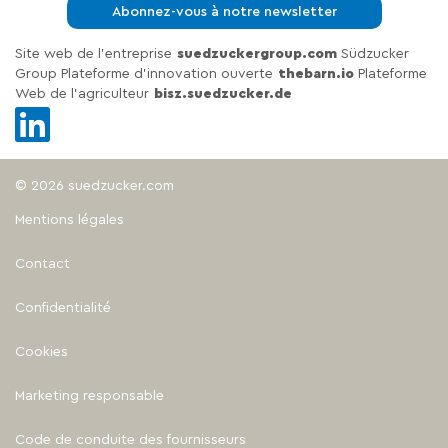
Abonnez-vous à notre newsletter
Site web de l'entreprise
suedzuckergroup.com
Südzucker
Group Plateforme d'innovation ouverte
thebarn.io
Plateforme
Web de l'agriculteur
bisz.suedzucker.de
© 2026 suedzucker.com
Mentions légales
Contact
Confidentialité
Cookies
Marketing responsable
Code de conduite des fournisseurs