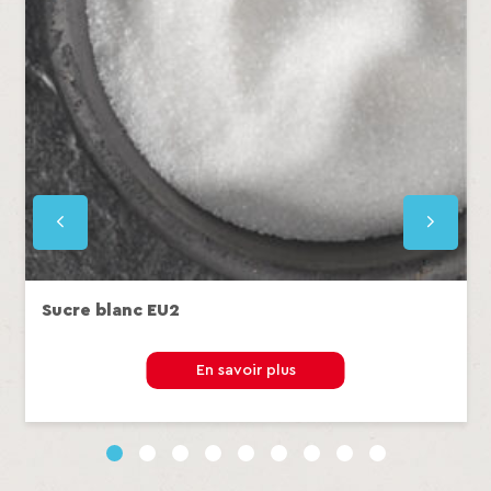
Sucre blanc EU2
En savoir plus
1
2
3
4
5
6
7
8
9