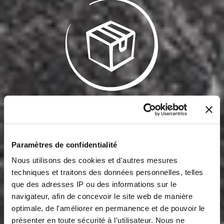
Conditionnement, stockage et durée de
conservation
Le sucre perlé n'a pas de date limite de consommation,
mais il doit être stocké à une température d'environ 20
Paramètres de confidentialité
°C, à une humidité relative inférieure à 65 % et à l'abri
Nous utilisons des cookies et d'autres mesures
des substances odorantes.
Dans ces conditions, notre
techniques et traitons des données personnelles, telles
sucre perlé conserve ses caractéristiques et est
que des adresses IP ou des informations sur le
stockable indéfiniment.
navigateur, afin de concevoir le site web de manière
optimale, de l'améliorer en permanence et de pouvoir le
présenter en toute sécurité à l'utilisateur. Nous ne