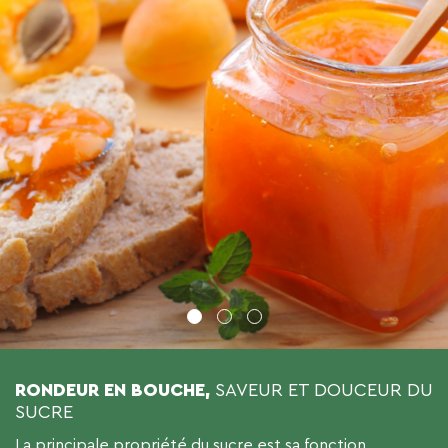
1
2
3
RONDEUR EN BOUCHE,
SAVEUR ET DOUCEUR DU
SUCRE
La principale propriété du sucre est sa fonction