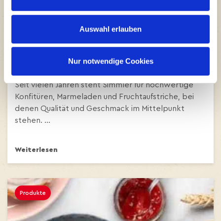
Auswahl erlauben
24.06.2026
Südzucker-Rübenzucker und Simmler-
Marmelade – Wie gemeinsame Werte das
Nur notwendige Cookies
Produkt prägen
Seit vielen Jahren steht Simmler für hochwertige
Konfitüren, Marmeladen und Fruchtaufstriche, bei
denen Qualität und Geschmack im Mittelpunkt
stehen. ...
Weiterlesen
Produkte