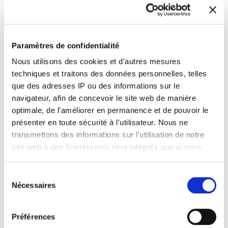
estimé mais extrêmement efficace : elle permet de
transmettre des messages directement au client. De
plus, des valeurs communes telles que la qualité, le
développement durable et l’origine constituent le
Paramètres de confidentialité
fondement de partenariats crédibles et fructueux.
Nous utilisons des cookies et d'autres mesures
techniques et traitons des données personnelles, telles
Südzucker : Merci beaucoup de nous avoir accordé
que des adresses IP ou des informations sur le
cet entretien ! Pour conclure, pourriez-vous nous
navigateur, afin de concevoir le site web de manière
indiquer votre saveur préférée parmi la gamme
optimale, de l'améliorer en permanence et de pouvoir le
Simmler ?
présenter en toute sécurité à l'utilisateur. Nous ne
Christoph Schaaf :
Framboise « Fine Fruit » (
Feine
transmettons des informations sur l'utilisation de notre
Frucht Himbeere)
site web à des fournisseurs tiers intégrés que si nous
avons reçu votre consentement à cet effet. Vous avez ici
la possibilité d'effectuer une sélection individuelle via
Sélection
"Autoriser la sélection" ou de donner votre consentement
Nécessaires
du
à tous les cookies et mesures techniques via "Autoriser
consentement
les cookies". Vous pouvez trouver plus d'informations sur
Préférences
le traitement de vos données personnelles, la finalité