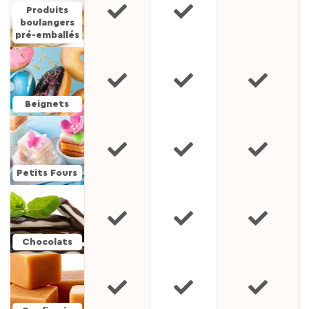
Produits
boulangers
pré-emballés
Beignets
Petits Fours
Chocolats